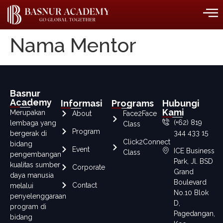
Nama Mentor
Basnur
Academy
Informasi
Programs
Hubungi
Kami
Merupakan
About
Face2Face
(+62) 819
lembaga yang
Class
Program
344 433 15
bergerak di
Click2Connect
bidang
Event
ICE Business
Class
pengembangan
Park, Jl. BSD
kualitas sumber
Corporate
Grand
daya manusia
Boulevard
Contact
melalui
No.10 Blok
penyelenggaraan
D,
program di
Pagedangan,
bidang