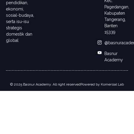
Kec.
pendidikan,
Pagedangan,
ekonomi,
Kabupaten
sosial-budaya,
Tangerang,
serta isu-isu
Banten
strategis
15339
domestik dan
global
@basnuracad
Basnur
Academy
© 2025 Basnur Academy. All right reserved
Powered by
Komersial Lab