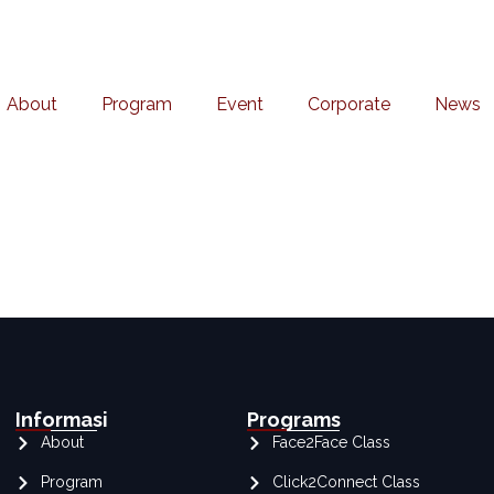
About
Program
Event
Corporate
News
Informasi
Programs
About
Face2Face Class
Program
Click2Connect Class