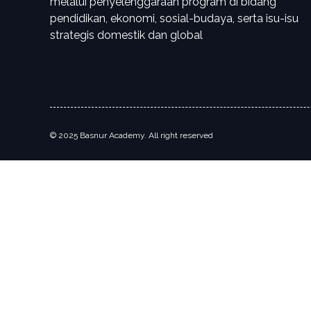
melalui penyelenggaraan program di bidang
pendidikan, ekonomi, sosial-budaya, serta isu-isu
strategis domestik dan global
© 2025 Basnur Academy. All right reserved