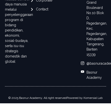
Corporate
Grand
daya manusia
Boulevard
Contact
melalui
No.10 Blok
penyelenggaraan
D,
program di
Pagedangan,
bidang
Kec.
pendidikan,
Pagedangan,
ekonomi,
Kabupaten
sosial-budaya,
Tangerang,
serta isu-isu
Banten
strategis
15339
domestik dan
global
@basnuracad
Basnur
Academy
© 2025 Basnur Academy. All right reserved
Powered by
Komersial Lab