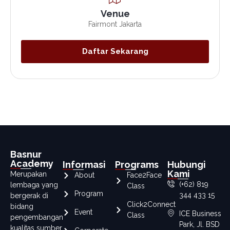
Venue
Fairmont Jakarta
Daftar Sekarang
Basnur
Academy
Informasi
Programs
Hubungi
Kami
Merupakan
About
Face2Face
(+62) 819
lembaga yang
Class
Program
344 433 15
bergerak di
Click2Connect
bidang
Event
ICE Business
Class
pengembangan
Park, Jl. BSD
kualitas sumber